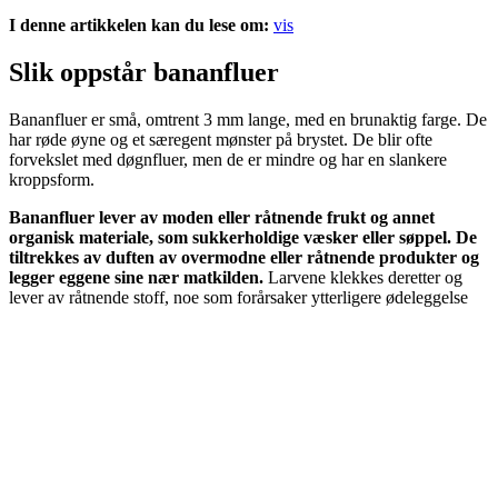
I denne artikkelen kan du lese om:
vis
Slik oppstår bananfluer
Bananfluer er små, omtrent 3 mm lange, med en brunaktig farge. De
har røde øyne og et særegent mønster på brystet. De blir ofte
forvekslet med døgnfluer, men de er mindre og har en slankere
kroppsform.
Bananfluer lever av moden eller råtnende frukt og annet
organisk materiale, som sukkerholdige væsker eller søppel. De
tiltrekkes av duften av overmodne eller råtnende produkter og
legger eggene sine nær matkilden.
Larvene klekkes deretter og
lever av råtnende stoff, noe som forårsaker ytterligere ødeleggelse