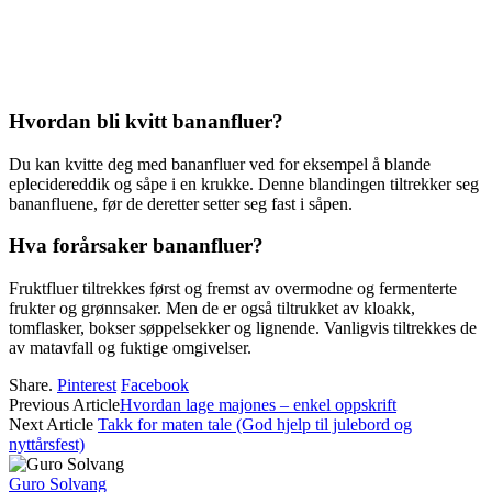
Hvordan bli kvitt bananfluer?
Du kan kvitte deg med bananfluer ved for eksempel å blande
eplecidereddik og såpe i en krukke. Denne blandingen tiltrekker seg
bananfluene, før de deretter setter seg fast i såpen.
Hva forårsaker bananfluer?
Fruktfluer tiltrekkes først og fremst av overmodne og fermenterte
frukter og grønnsaker. Men de er også tiltrukket av kloakk,
tomflasker, bokser søppelsekker og lignende. Vanligvis tiltrekkes de
av matavfall og fuktige omgivelser.
Share.
Pinterest
Facebook
Previous Article
Hvordan lage majones – enkel oppskrift
Next Article
Takk for maten tale (God hjelp til julebord og
nyttårsfest)
Guro Solvang