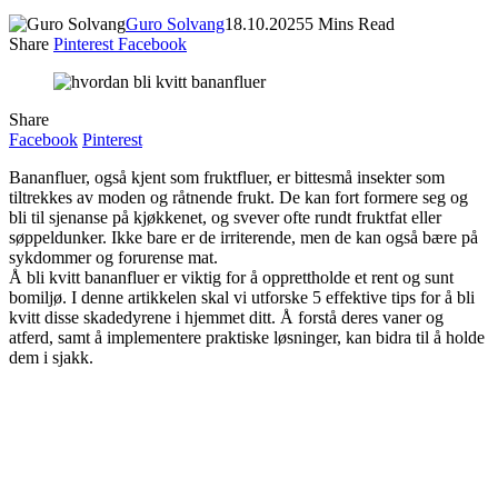
Guro Solvang
18.10.2025
5 Mins Read
Share
Pinterest
Facebook
Share
Facebook
Pinterest
Bananfluer, også kjent som fruktfluer, er bittesmå insekter som
tiltrekkes av moden og råtnende frukt. De kan fort formere seg og
bli til sjenanse på kjøkkenet, og svever ofte rundt fruktfat eller
søppeldunker. Ikke bare er de irriterende, men de kan også bære på
sykdommer og forurense mat.
Å bli kvitt bananfluer er viktig for å opprettholde et rent og sunt
bomiljø. I denne artikkelen skal vi utforske 5 effektive tips for å bli
kvitt disse skadedyrene i hjemmet ditt. Å forstå deres vaner og
atferd, samt å implementere praktiske løsninger, kan bidra til å holde
dem i sjakk.