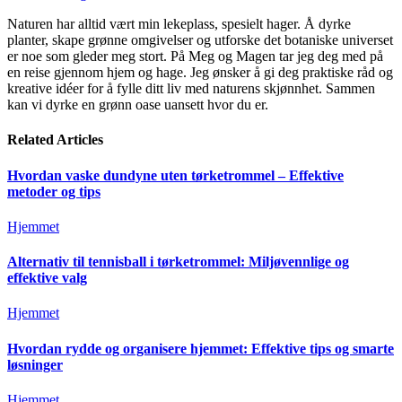
Naturen har alltid vært min lekeplass, spesielt hager. Å dyrke
planter, skape grønne omgivelser og utforske det botaniske universet
er noe som gleder meg stort. På Meg og Magen tar jeg deg med på
en reise gjennom hjem og hage. Jeg ønsker å gi deg praktiske råd og
kreative idéer for å fylle ditt liv med naturens skjønnhet. Sammen
kan vi dyrke en grønn oase uansett hvor du er.
Related
Articles
Hvordan vaske dundyne uten tørketrommel – Effektive
metoder og tips
Hjemmet
Alternativ til tennisball i tørketrommel: Miljøvennlige og
effektive valg
Hjemmet
Hvordan rydde og organisere hjemmet: Effektive tips og smarte
løsninger
Hjemmet