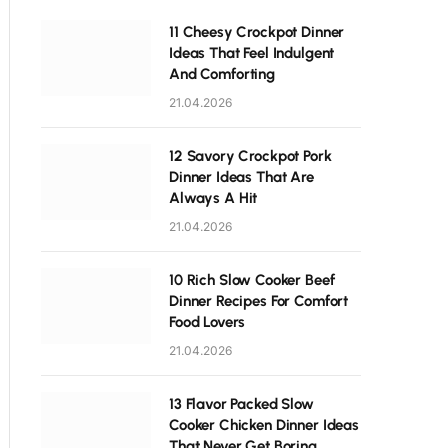
11 Cheesy Crockpot Dinner
Ideas That Feel Indulgent
And Comforting
21.04.2026
12 Savory Crockpot Pork
Dinner Ideas That Are
Always A Hit
21.04.2026
10 Rich Slow Cooker Beef
Dinner Recipes For Comfort
Food Lovers
21.04.2026
13 Flavor Packed Slow
Cooker Chicken Dinner Ideas
That Never Get Boring