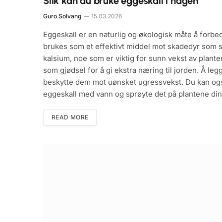
Slik kan du bruke eggeskall i hagen
Guro Solvang
15.03.2026
Eggeskall er en naturlig og økologisk måte å forbed
brukes som et effektivt middel mot skadedyr som s
kalsium, noe som er viktig for sunn vekst av plante
som gjødsel for å gi ekstra næring til jorden. Å leg
beskytte dem mot uønsket ugressvekst. Du kan også
eggeskall med vann og sprøyte det på plantene di
READ MORE