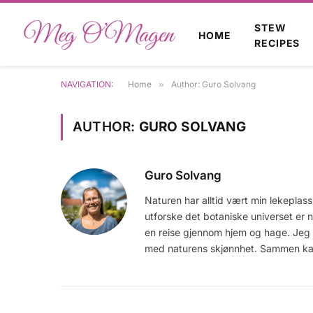
STEW
HOME
RECIPES
NAVIGATION:
Home
»
Author: Guro Solvang
AUTHOR:
GURO SOLVANG
Guro Solvang
Naturen har alltid vært min lekeplas
utforske det botaniske universet er
en reise gjennom hjem og hage. Jeg øn
med naturens skjønnhet. Sammen kan