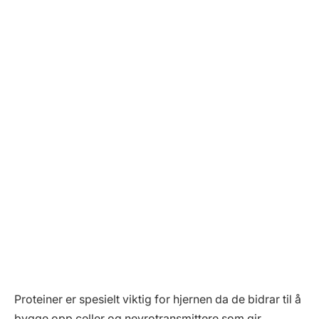
Proteiner er spesielt viktig for hjernen da de bidrar til å
bygge opp celler og nevrotransmittere som gir