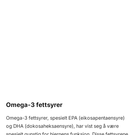
Omega-3 fettsyrer
Omega-3 fettsyrer, spesielt EPA (eikosapentaensyre)
og DHA (dokosaheksaensyre), har vist seg å være
spesielt gunstig for hjernens funksjon. Disse fettsyrene