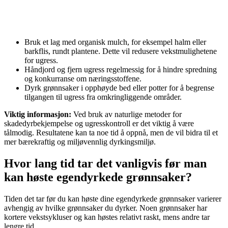
Bruk et lag med organisk mulch, for eksempel halm eller
barkflis, rundt plantene. Dette vil redusere vekstmulighetene
for ugress.
Håndjord og fjern ugress regelmessig for å hindre spredning
og konkurranse om næringsstoffene.
Dyrk grønnsaker i opphøyde bed eller potter for å begrense
tilgangen til ugress fra omkringliggende områder.
Viktig informasjon:
Ved bruk av naturlige metoder for
skadedyrbekjempelse og ugresskontroll er det viktig å være
tålmodig. Resultatene kan ta noe tid å oppnå, men de vil bidra til et
mer bærekraftig og miljøvennlig dyrkingsmiljø.
Hvor lang tid tar det vanligvis før man
kan høste egendyrkede grønnsaker?
Tiden det tar før du kan høste dine egendyrkede grønnsaker varierer
avhengig av hvilke grønnsaker du dyrker. Noen grønnsaker har
kortere vekstsykluser og kan høstes relativt raskt, mens andre tar
lengre tid.