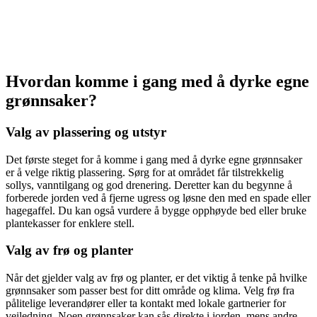
Hvordan komme i gang med å dyrke egne
grønnsaker?
Valg av plassering og utstyr
Det første steget for å komme i gang med å dyrke egne grønnsaker
er å velge riktig plassering. Sørg for at området får tilstrekkelig
sollys, vanntilgang og god drenering. Deretter kan du begynne å
forberede jorden ved å fjerne ugress og løsne den med en spade eller
hagegaffel. Du kan også vurdere å bygge opphøyde bed eller bruke
plantekasser for enklere stell.
Valg av frø og planter
Når det gjelder valg av frø og planter, er det viktig å tenke på hvilke
grønnsaker som passer best for ditt område og klima. Velg frø fra
pålitelige leverandører eller ta kontakt med lokale gartnerier for
veiledning. Noen grønnsaker kan sås direkte i jorden, mens andre