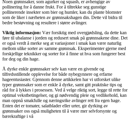
Noen grønnsaker, som agurker og squash, er avhengige av
pollinering for å danne frukt. For å tiltrekke seg gunstige
pollinerende insekter som bier og humler, kan du plante blomster
som de liker i nærheten av grønnsakshagen din. Dette vil bidra til
bedre bestøvning og resultere i større avlinger.
Viktig informasjon:
Vær forsiktig med overgjødsling, da dette kan
føre til ubalanse i jorden og redusert smak på grønnsakene dine. Det
er også verdt å merke seg at variasjoner i smak kan være naturlig
mellom ulike sorter av samme grønnsak. Eksperimenter gjerne med
forskjellige teknikker og sorter for å finne ut hva som fungerer best
for deg og din hage.
Å dyrke enkle grønnsaker selv kan være en givende og
tilfredsstillende opplevelse for både nybegynnere og erfarne
hageentusiaster. Gjennom denne artikkelen har vi utforsket ulike
typer grønnsaker som er enkle å dyrke, samt gitt praktiske tips og
råd for å lykkes i prosessen. Ved å velge riktig sort, legge til rette for
optimal vekstbetingelser, og gi nødvendig pleie og vedlikehold, kan
man oppnå smakfulle og næringsrike avlinger rett fra egen hage.
Enten det er tomater, salatblader eller urter, gir dyrking av
grønnsaker oss også muligheten til å være mer selvforsynte og
bærekraftige i vå