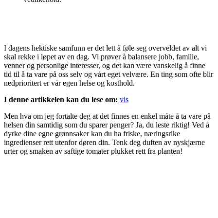
I dagens hektiske samfunn er det lett å føle seg overveldet av alt vi
skal rekke i løpet av en dag. Vi prøver å balansere jobb, familie,
venner og personlige interesser, og det kan være vanskelig å finne
tid til å ta vare på oss selv og vårt eget velvære. En ting som ofte blir
nedprioritert er vår egen helse og kosthold.
I denne artikkelen kan du lese om:
vis
Men hva om jeg fortalte deg at det finnes en enkel måte å ta vare på
helsen din samtidig som du sparer penger? Ja, du leste riktig! Ved å
dyrke dine egne grønnsaker kan du ha friske, næringsrike
ingredienser rett utenfor døren din. Tenk deg duften av nyskjærne
urter og smaken av saftige tomater plukket rett fra planten!