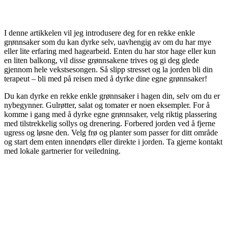
I denne artikkelen vil jeg introdusere deg for en rekke enkle
grønnsaker som du kan dyrke selv, uavhengig av om du har mye
eller lite erfaring med hagearbeid. Enten du har stor hage eller kun
en liten balkong, vil disse grønnsakene trives og gi deg glede
gjennom hele vekstsesongen. Så slipp stresset og la jorden bli din
terapeut – bli med på reisen med å dyrke dine egne grønnsaker!
Du kan dyrke en rekke enkle grønnsaker i hagen din, selv om du er
nybegynner. Gulrøtter, salat og tomater er noen eksempler. For å
komme i gang med å dyrke egne grønnsaker, velg riktig plassering
med tilstrekkelig sollys og drenering. Forbered jorden ved å fjerne
ugress og løsne den. Velg frø og planter som passer for ditt område
og start dem enten innendørs eller direkte i jorden. Ta gjerne kontakt
med lokale gartnerier for veiledning.