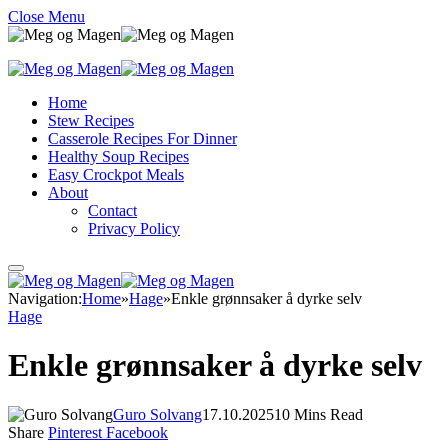
Close Menu
Home
Stew Recipes
Casserole Recipes For Dinner
Healthy Soup Recipes
Easy Crockpot Meals
About
Contact
Privacy Policy
Navigation:
Home
»
Hage
»
Enkle grønnsaker å dyrke selv
Hage
Enkle grønnsaker å dyrke selv
Guro Solvang
17.10.2025
10 Mins Read
Share
Pinterest
Facebook