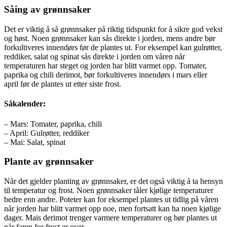
Såing av grønnsaker
Det er viktig å så grønnsaker på riktig tidspunkt for å sikre god vekst
og høst. Noen grønnsaker kan sås direkte i jorden, mens andre bør
forkultiveres innendørs før de plantes ut. For eksempel kan gulrøtter,
reddiker, salat og spinat sås direkte i jorden om våren når
temperaturen har steget og jorden har blitt varmet opp. Tomater,
paprika og chili derimot, bør forkultiveres innendørs i mars eller
april før de plantes ut etter siste frost.
Såkalender:
– Mars: Tomater, paprika, chili
– April: Gulrøtter, reddiker
– Mai: Salat, spinat
Plante av grønnsaker
Når det gjelder planting av grønnsaker, er det også viktig å ta hensyn
til temperatur og frost. Noen grønnsaker tåler kjølige temperaturer
bedre enn andre. Poteter kan for eksempel plantes ut tidlig på våren
når jorden har blitt varmet opp noe, men fortsatt kan ha noen kjølige
dager. Mais derimot trenger varmere temperaturer og bør plantes ut
når faren for frost er over.