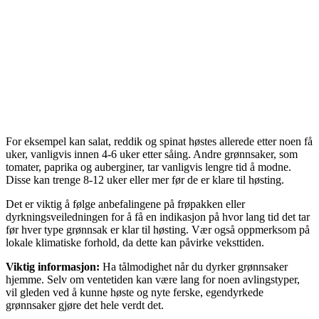
For eksempel kan salat, reddik og spinat høstes allerede etter noen få
uker, vanligvis innen 4-6 uker etter såing. Andre grønnsaker, som
tomater, paprika og auberginer, tar vanligvis lengre tid å modne.
Disse kan trenge 8-12 uker eller mer før de er klare til høsting.
Det er viktig å følge anbefalingene på frøpakken eller
dyrkningsveiledningen for å få en indikasjon på hvor lang tid det tar
før hver type grønnsak er klar til høsting. Vær også oppmerksom på
lokale klimatiske forhold, da dette kan påvirke veksttiden.
Viktig informasjon:
Ha tålmodighet når du dyrker grønnsaker
hjemme. Selv om ventetiden kan være lang for noen avlingstyper,
vil gleden ved å kunne høste og nyte ferske, egendyrkede
grønnsaker gjøre det hele verdt det.