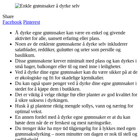
Share
Facebook
Pinterest
Å dyrke egne grønnsaker kan være en enkel og givende
aktivitet for alle, uansett erfaring eller plass.
Noen av de enkleste grønnsakene å dyrke selv inkluderer
salatblader, reddiker, gulrøtter og urter som persille og
basilikum.
Disse grønnsakene krever minimalt med plass og kan dyrkes i
små hager, balkonger eller til og med inne i leiligheter.
Ved å dyrke dine egne grønnsaker kan du være sikker på at de
er økologiske og fri for skadelige kjemikalier.
Du kan også spare penger ved å dyrke dine egne grønnsaker i
stedet for å kjøpe dem i butikken.
Det er viktig å velge riktige frø eller planter av god kvalitet for
å sikre suksess i dyrkingen.
Husk å gi plantene riktig mengde sollys, vann og næring for
optimal vekst.
En annen fordel med å dyrke egne grønnsaker er at du kan
høste dem når de er ferskest og mest næringsrike.
Du trenger ikke ha mye tid tilgjengelig for å lykkes med egen
grønnsaksdyrking – noen minutter om dagen er nok til stell og
vedlikehold.