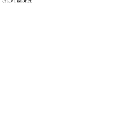
er lav i kalorier.