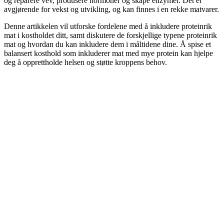
og reparere vev, produsere hormoner og skape enzymer. Det er
avgjørende for vekst og utvikling, og kan finnes i en rekke matvarer.
Denne artikkelen vil utforske fordelene med å inkludere proteinrik
mat i kostholdet ditt, samt diskutere de forskjellige typene proteinrik
mat og hvordan du kan inkludere dem i måltidene dine. Å spise et
balansert kosthold som inkluderer mat med mye protein kan hjelpe
deg å opprettholde helsen og støtte kroppens behov.