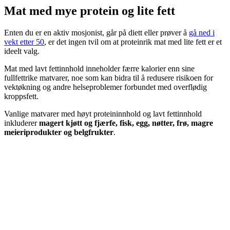
Mat med mye protein og lite fett
Enten du er en aktiv mosjonist, går på diett eller prøver å
gå ned i
vekt etter 50
, er det ingen tvil om at proteinrik mat med lite fett er et
ideelt valg.
Mat med lavt fettinnhold inneholder færre kalorier enn sine
fullfettrike matvarer, noe som kan bidra til å redusere risikoen for
vektøkning og andre helseproblemer forbundet med overflødig
kroppsfett.
Vanlige matvarer med høyt proteininnhold og lavt fettinnhold
inkluderer
magert kjøtt og fjærfe, fisk, egg, nøtter, frø, magre
meieriprodukter og belgfrukter
.