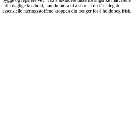
bygge og reparere vev. Ved å inkludere disse næringsrike matvarene
i ditt daglige kosthold, kan du bidra til å sikre at du får i deg de
essensielle næringsstoffene kroppen din trenger for å holde seg frisk.