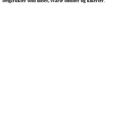
belgfrukter som linser, svarte bønner og kikerter
.