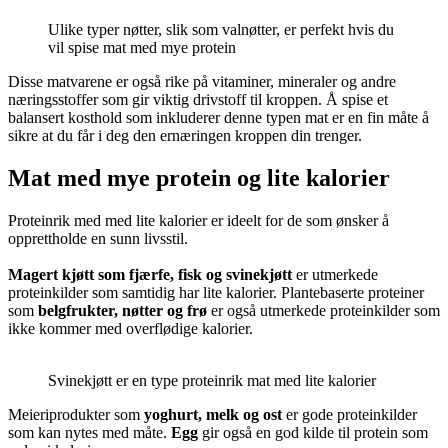
Ulike typer nøtter, slik som valnøtter, er perfekt hvis du
vil spise mat med mye protein
Disse matvarene er også rike på vitaminer, mineraler og andre
næringsstoffer som gir viktig drivstoff til kroppen. Å spise et
balansert kosthold som inkluderer denne typen mat er en fin måte å
sikre at du får i deg den ernæringen kroppen din trenger.
Mat med mye protein og lite kalorier
Proteinrik med med lite kalorier er ideelt for de som ønsker å
opprettholde en sunn livsstil.
Magert kjøtt som fjærfe, fisk og svinekjøtt
er utmerkede
proteinkilder som samtidig har lite kalorier. Plantebaserte proteiner
som
belgfrukter, nøtter og frø
er også utmerkede proteinkilder som
ikke kommer med overflødige kalorier.
Svinekjøtt er en type proteinrik mat med lite kalorier
Meieriprodukter som
yoghurt, melk og ost
er gode proteinkilder
som kan nytes med måte.
Egg
gir også en god kilde til protein som