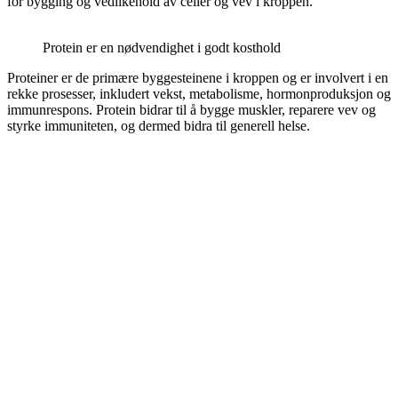
for bygging og vedlikehold av celler og vev i kroppen.
Protein er en nødvendighet i godt kosthold
Proteiner er de primære byggesteinene i kroppen og er involvert i en
rekke prosesser, inkludert vekst, metabolisme, hormonproduksjon og
immunrespons. Protein bidrar til å bygge muskler, reparere vev og
styrke immuniteten, og dermed bidra til generell helse.