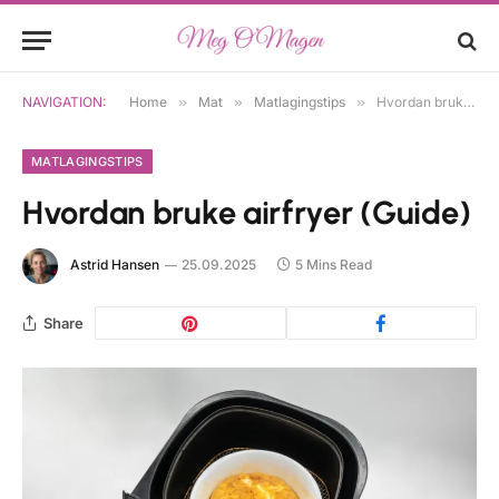
NAVIGATION:
Home
»
Mat
»
Matlagingstips
»
Hvordan bruke airfryer (Guide)
MATLAGINGSTIPS
Hvordan bruke airfryer (Guide)
Astrid Hansen
25.09.2025
5 Mins Read
Share