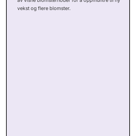
av visne blomsterhoder for å oppmuntre til ny
vekst og flere blomster.