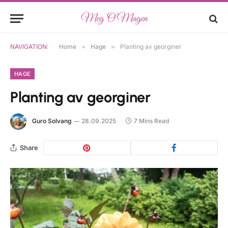
NAVIGATION:
Home
»
Hage
»
Planting av georginer
HAGE
Planting av georginer
Guro Solvang
28.09.2025
7 Mins Read
Share