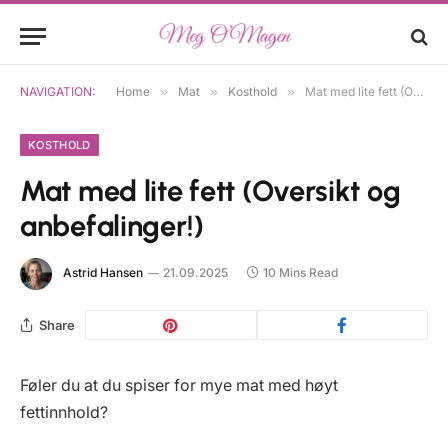
NAVIGATION:
Home
»
Mat
»
Kosthold
»
Mat med lite fett (Oversikt og anbefalinger!)
KOSTHOLD
Mat med lite fett (Oversikt og
anbefalinger!)
Astrid Hansen
21.09.2025
10 Mins Read
Share
Føler du at du spiser for mye mat med høyt
fettinnhold?