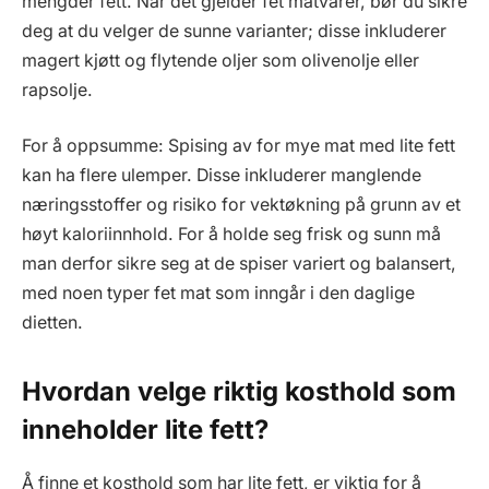
mengder fett. Når det gjelder fet matvarer, bør du sikre
deg at du velger de sunne varianter; disse inkluderer
magert kjøtt og flytende oljer som olivenolje eller
rapsolje.
For å oppsumme: Spising av for mye mat med lite fett
kan ha flere ulemper. Disse inkluderer manglende
næringsstoffer og risiko for vektøkning på grunn av et
høyt kaloriinnhold. For å holde seg frisk og sunn må
man derfor sikre seg at de spiser variert og balansert,
med noen typer fet mat som inngår i den daglige
dietten.
Hvordan velge riktig kosthold som
inneholder lite fett?
Å finne et kosthold som har lite fett, er viktig for å