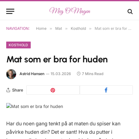
NAVIGATION:
Home
»
Mat
»
Kosthold
»
Mat som er bra for huden
KOSTHOLD
Mat som er bra for huden
Astrid Hansen
15.03.2026
7 Mins Read
Share
Har du noen gang tenkt på at maten du spiser kan
påvirke huden din? Det er sant! Hva du putter i