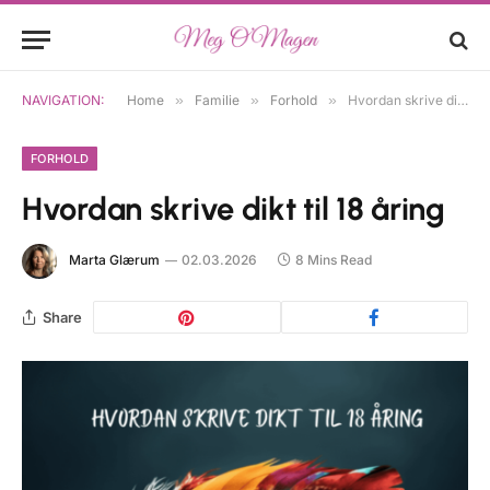
NAVIGATION:
Home
»
Familie
»
Forhold
»
Hvordan skrive dikt til 18 åring
FORHOLD
Hvordan skrive dikt til 18 åring
Marta Glærum
02.03.2026
8 Mins Read
Share