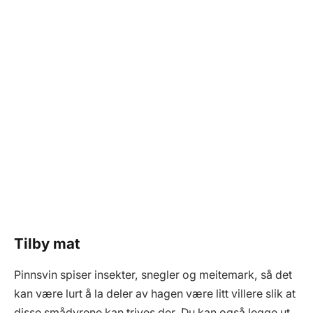
Tilby mat
Pinnsvin spiser insekter, snegler og meitemark, så det
kan være lurt å la deler av hagen være litt villere slik at
disse smådyrene kan trives der. Du kan også legge ut