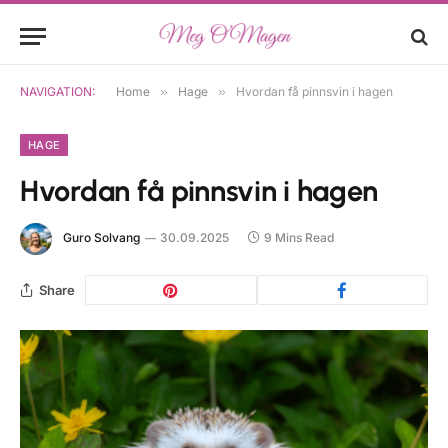
NAVIGATION:
Home
»
Hage
»
Hvordan få pinnsvin i hagen
HAGE
Hvordan få pinnsvin i hagen
Guro Solvang
30.09.2025
9 Mins Read
Share