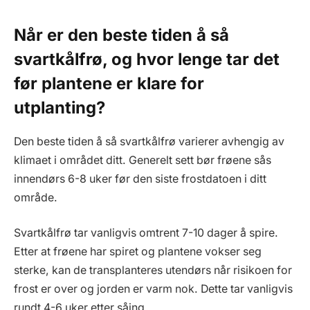
Når er den beste tiden å så
svartkålfrø, og hvor lenge tar det
før plantene er klare for
utplanting?
Den beste tiden å så svartkålfrø varierer avhengig av
klimaet i området ditt. Generelt sett bør frøene sås
innendørs 6-8 uker før den siste frostdatoen i ditt
område.
Svartkålfrø tar vanligvis omtrent 7-10 dager å spire.
Etter at frøene har spiret og plantene vokser seg
sterke, kan de transplanteres utendørs når risikoen for
frost er over og jorden er varm nok. Dette tar vanligvis
rundt 4-6 uker etter såing.