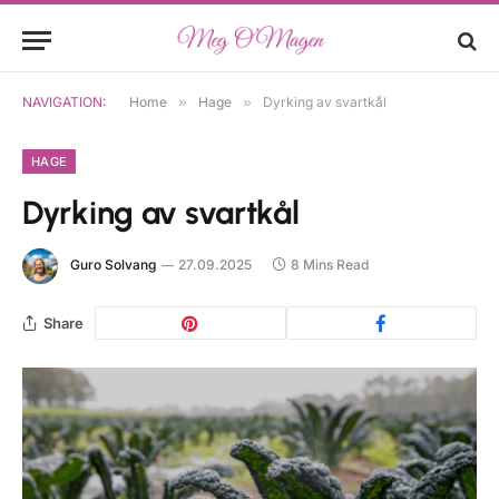
NAVIGATION:
Home
»
Hage
»
Dyrking av svartkål
HAGE
Dyrking av svartkål
Guro Solvang
27.09.2025
8 Mins Read
Share