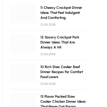
11 Cheesy Crockpot Dinner
Ideas That Feel Indulgent
And Comforting
21.04.2026
12 Savory Crockpot Pork
Dinner Ideas That Are
Always A Hit
21.04.2026
10 Rich Slow Cooker Beef
Dinner Recipes For Comfort
Food Lovers
21.04.2026
13 Flavor Packed Slow
Cooker Chicken Dinner Ideas
That Never Get Boring