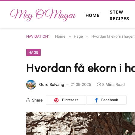
STEW
HOME
RECIPES
NAVIGATION:
Home
»
Hage
»
Hvordan få ekorn i hagen
HAGE
Hvordan få ekorn i 
Guro Solvang
21.09.2025
8 Mins Read
Share
Pinterest
Facebook