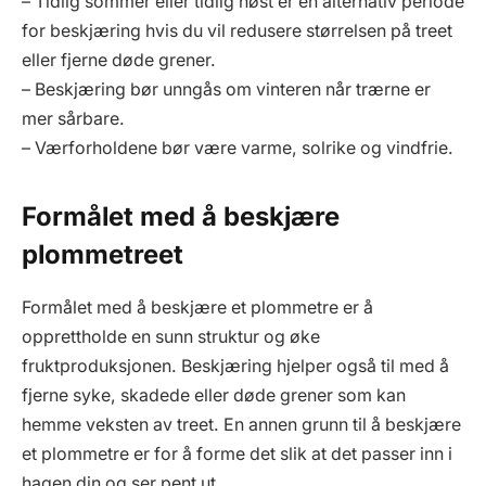
– Tidlig sommer eller tidlig høst er en alternativ periode
for beskjæring hvis du vil redusere størrelsen på treet
eller fjerne døde grener.
– Beskjæring bør unngås om vinteren når trærne er
mer sårbare.
– Værforholdene bør være varme, solrike og vindfrie.
Formålet med å beskjære
plommetreet
Formålet med å beskjære et plommetre er å
opprettholde en sunn struktur og øke
fruktproduksjonen. Beskjæring hjelper også til med å
fjerne syke, skadede eller døde grener som kan
hemme veksten av treet. En annen grunn til å beskjære
et plommetre er for å forme det slik at det passer inn i
hagen din og ser pent ut.